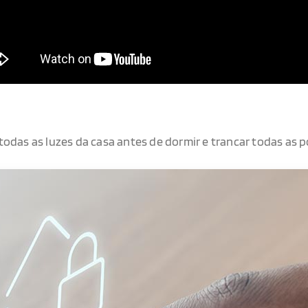
todas as luzes da casa antes de dormir e trancar todas as 