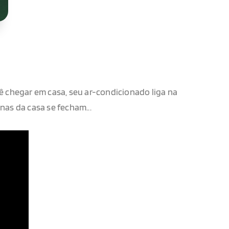
ê chegar em casa, seu ar-condicionado liga na
nas da casa se fecham...