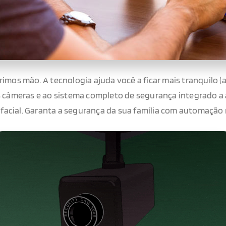
rimos mão. A tecnologia ajuda você a ficar mais tranquilo 
 as câmeras e ao sistema completo de segurança integrado a
facial. Garanta a segurança da sua família com automação